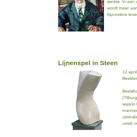
werkte. In een 
wordt meer aan
bijzondere leve
Lijnenspel in Steen
12 apri
Beelde
Beeldh
(Tilbur
waarin 
marmer
uitstral
uniek v