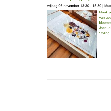
vrijdag 06 november 13:30 - 15:30 | Mu
Maak je
van ge
bloemma
Jacquel
Styling.