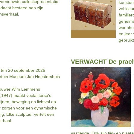
vernieuwde collectiepresentatie
kunsten
dacht besteed aan zijn
vol kleu
nsverhaal.
familie
geheime
woonhui
en leer
gebruikt
VERWACHT De prach
l t/m 20 september 2026
ntuin Museum Jan Heestershuis
ouwer Wim Lemmens
g,1947) maakt veelal torso's
lijnen, beweging en lichtval op
 zorgen voor een dynamische
ing. Elke sculptuur vertelt een
erhaal.
vastlegde. Ook zijn tijd- en plaa