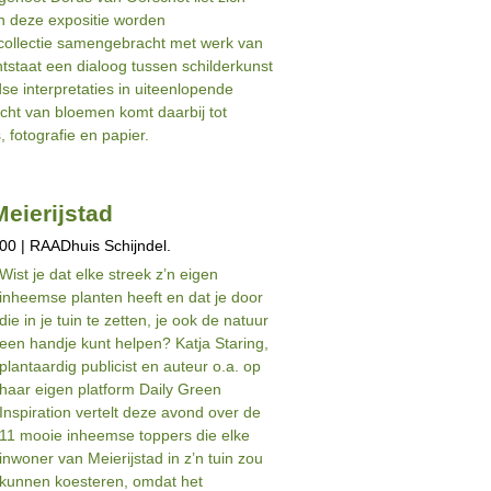
In deze expositie worden
 collectie samengebracht met werk van
staat een dialoog tussen schilderkunst
dse interpretaties in uiteenlopende
cht van bloemen komt daarbij tot
, fotografie en papier.
eierijstad
00 | RAADhuis Schijndel.
Wist je dat elke streek z’n eigen
inheemse planten heeft en dat je door
die in je tuin te zetten, je ook de natuur
een handje kunt helpen? Katja Staring,
plantaardig publicist en auteur o.a. op
haar eigen platform Daily Green
Inspiration vertelt deze avond over de
11 mooie inheemse toppers die elke
inwoner van Meierijstad in z’n tuin zou
kunnen koesteren, omdat het