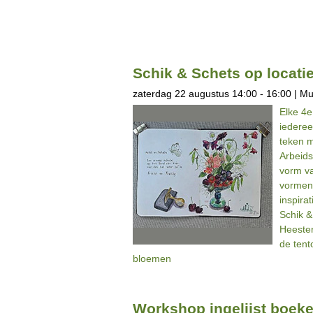
Schik & Schets op locati
zaterdag 22 augustus 14:00 - 16:00 | M
Elke 4e
iederee
teken m
Arbeids
vorm v
vormen
inspira
Schik &
Heester
de tent
bloemen
Workshop ingelijst boeke