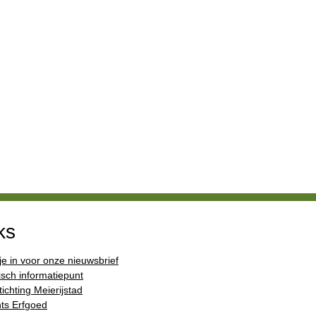
ks
 je in voor onze nieuwsbrief
isch informatiepunt
ichting Meierijstad
ts Erfgoed