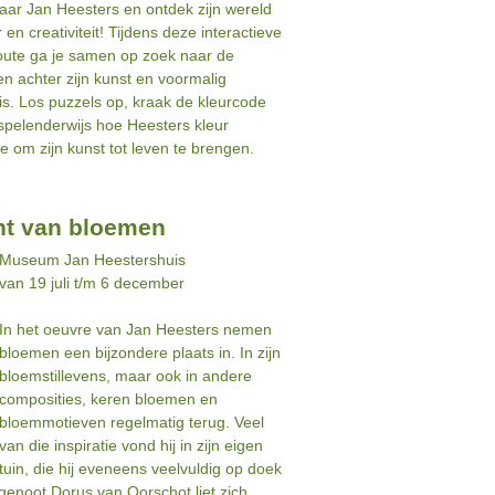
aar Jan Heesters en ontdek zijn wereld
r en creativiteit! Tijdens deze interactieve
route ga je samen op zoek naar de
n achter zijn kunst en voormalig
s. Los puzzels op, kraak de kleurcode
 spelenderwijs hoe Heesters kleur
e om zijn kunst tot leven te brengen.
t van bloemen
Museum Jan Heestershuis
van 19 juli t/m 6 december
In het oeuvre van Jan Heesters nemen
bloemen een bijzondere plaats in. In zijn
bloemstillevens, maar ook in andere
composities, keren bloemen en
bloemmotieven regelmatig terug. Veel
van die inspiratie vond hij in zijn eigen
tuin, die hij eveneens veelvuldig op doek
tsgenoot Dorus van Oorschot liet zich