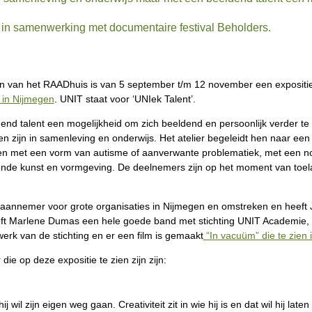
 in samenwerking met documentaire festival Beholders.
in van het RAADhuis is van 5 september t/m 12 november een expositie 
 in Nijmegen
. UNIT staat voor ‘UNIek Talent’.
nd talent een mogelijkheid om zich beeldend en persoonlijk verder te o
n zijn in samenleving en onderwijs. Het atelier begeleidt hen naar ee
sen met een vorm van autisme of aanverwante problematiek, met een no
dende kunst en vormgeving. De deelnemers zijn op het moment van toela
raannemer voor grote organisaties in Nijmegen en omstreken en heeft 
ft Marlene Dumas een hele goede band met stichting UNIT Academie, zi
erk van de stichting en er een film is gemaakt
“In vacuüm” die te zien i
ie op deze expositie te zien zijn zijn:
il zijn eigen weg gaan. Creativiteit zit in wie hij is en dat wil hij laten z