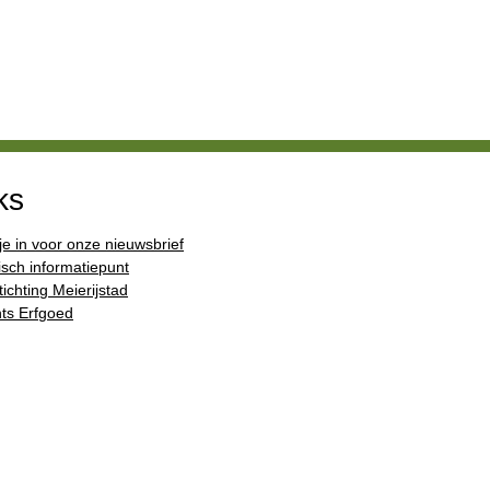
ks
 je in voor onze nieuwsbrief
isch informatiepunt
ichting Meierijstad
ts Erfgoed