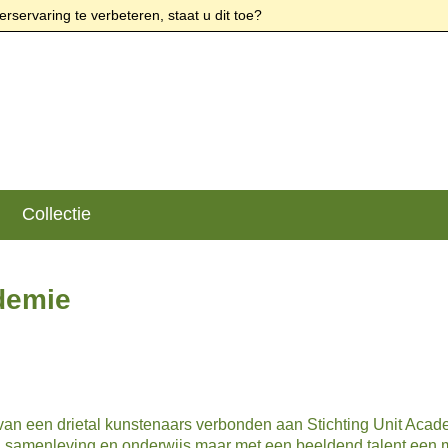
rservaring te verbeteren, staat u dit toe?
Collectie
demie
 van een drietal kunstenaars verbonden aan Stichting Unit Acad
in samenleving en onderwijs maar met een beeldend talent een 