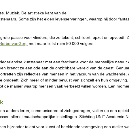
mes. Muziek. De artistieke kant van de
stenaars. Soms zijn het eigen levenservaringen, waarop hij door fantas
rote passie voor vlinders, die ze tekent, schildert, opzet en opvoedt. Z
BerbervanGorp
met maar liefst ruim 50.000 volgers.
ederlandse kunstenaar met een fascinatie voor de menselijke natuur en 
ken brengt ze een ode aan de onzichbare wereld van de geest. Genuan
ortretten zijn reflecties van mensen in het vacuüm van de wachtende, 
ie ze omgeeft. Zich meer of minder bewust van zichzelf en hun omgevi
t tot de manier waarop mensen vaak verbeeld willen worden. Een moment
jk
n anders leren, communiceren of zich gedragen, vallen op een opleidi
ssen allerlei maatschappelijke instellingen. Stichting UNIT Academie 
 bijzonder talent voor kunst of beeldende vormgeving een atelier waar