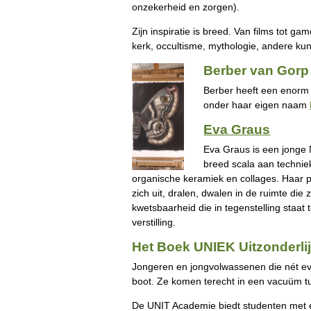
onzekerheid en zorgen).
Zijn inspiratie is breed. Van films tot ga
kerk, occultisme, mythologie, andere kun
Berber van Gorp
Berber heeft een enorm g
onder haar eigen naam
Eva Graus
Eva Graus is een jonge N
breed scala aan technie
organische keramiek en collages. Haar p
zich uit, dralen, dwalen in de ruimte d
kwetsbaarheid die in tegenstelling staa
verstilling.
Het Boek UNIEK Uitzonderli
Jongeren en jongvolwassenen die nét eve
boot. Ze komen terecht in een vacuüm tu
De UNIT Academie biedt studenten met een