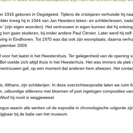
 1916 geboren in Oegstgeest. Tijdens de crisisjaren verhuisde hij naa
hilder kreeg hij in 1944 van Jan Heesters teken- en schilderlessen, nada
 (zijn eigen woorden). Het vertrouwen in eigen kunnen dat hij ontving 
 kon gaan studeren, bij onder andere Paul Citroen. Later werd hij z
ing in Eindhoven. Tot 1970 was dat ook zijn woonplaats, daarna verhui
september 2009.
ol voor het laatst in het Heestershuis. Ter gelegenheid van de open
tie. Bol voelde zich altijd thuis in het Heesterhuis. Het was immers de p
fvertrouwen gaf, op een moment dat anderen hem afwezen. Het contact
. Althans, zijn schilderijen. In deze overzichtsexpositie laten we ruim 6
 uitbundige stillevens met bloemen of juist ingetogen composities van f
Alsof hij nooit is weggeweest.
talogus waarin alle werken uit de expositie in chronologische volgorde 
rijgbaar bij de balie van het museum.