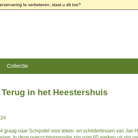
rservaring te verbeteren, staat u dit toe?
Collectie
 Terug in het Heestershuis
024
 graag naar Schijndel voor teken- en schilderlessen van Jan He
rijen. In deze overzichtsexpositie zijn ruim 60 werken uit zijn oe