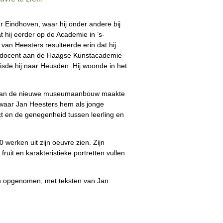
r Eindhoven, waar hij onder andere bij
t hij eerder op de Academie in ’s-
van Heesters resulteerde erin dat hij
elf docent aan de Haagse Kunstacademie
sde hij naar Heusden. Hij woonde in het
ing van de nieuwe museumaanbouw maakte
lek waar Jan Heesters hem als jonge
 en de genegenheid tussen leerling en
0 werken uit zijn oeuvre zien. Zijn
ruit en karakteristieke portretten vullen
zijn opgenomen, met teksten van Jan