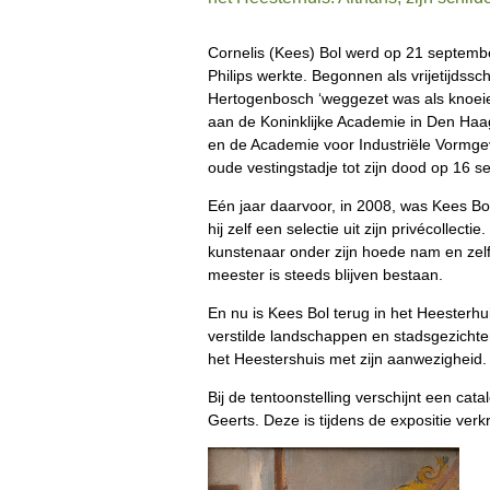
Cornelis (Kees) Bol werd op 21 september
Philips werkte. Begonnen als vrijetijdssc
Hertogenbosch ‘weggezet was als knoeier’
aan de Koninklijke Academie in Den Haag
en de Academie voor Industriële Vormgev
oude vestingstadje tot zijn dood op 16 
Eén jaar daarvoor, in 2008, was Kees B
hij zelf een selectie uit zijn privécollec
kunstenaar onder zijn hoede nam en zel
meester is steeds blijven bestaan.
En nu is Kees Bol terug in het Heesterhuis
verstilde landschappen en stadsgezichten,
het Heestershuis met zijn aanwezigheid. 
Bij de tentoonstelling verschijnt een ca
Geerts. Deze is tijdens de expositie verk