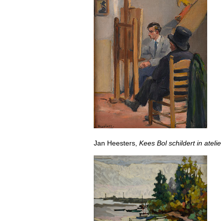
Jan Heesters,
Kees Bol schildert in atel