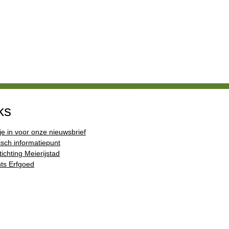
ks
 je in voor onze nieuwsbrief
isch informatiepunt
ichting Meierijstad
ts Erfgoed