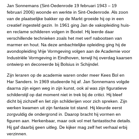
Jan Sonnemans (Sint-Oedenrode 19 februari 1943 – 19
februari 2006) woonde en werkte in Sint-Oedenrode. Als zoon
van de plaatselijke bakker op de Markt groeide hij op in een
creatief ingesteld gezin. In 1961 ging Jan de vakopleiding huis-
en reclame schilderen volgen in Boxtel. Hij leerde daar
verschillende technieken zoals het met verf nabootsen van
marmer en hout. Na deze ambachtelijke opleiding ging hij de
avondopleiding Vrije Vormgeving volgen aan de Academie voor
Industriële Vormgeving in Eindhoven, terwijl hij overdag kaarsen
ontwierp en decoreerde bij Bolsius in Schijndel.
Zijn leraren op de academie waren onder meer Kees Bol en
Har Sanders. In 1969 studeerde hij af. Jan Sonnemans volgde
daarna zijn eigen weg in zijn kunst, ook al was zijn figuratieve
schilderstijl op dat moment niet in trek bij de critici. Hij bleef
dicht bij zichzelf en liet zijn schilderijen voor zich spreken. Zijn
werken kwamen uit zijn fantasie tot stand. Hij kleurde eerst
zorgvuldig de ondergrond in. Daarop bracht hij vormen en
figuren aan. Herkenbaar, maar ook vol met fantastische details.
Hij gaf daarbij geen uitleg. De kijker mag zelf het verhaal erbij
verzinnen.