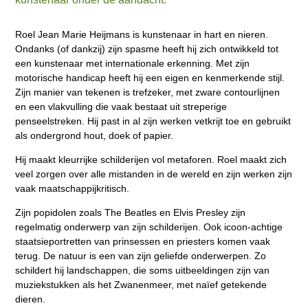
Roel Jean Marie Heijmans is kunstenaar in hart en nieren.
Ondanks (of dankzij) zijn spasme heeft hij zich ontwikkeld tot
een kunstenaar met internationale erkenning. Met z
ijn
motorische handicap heeft hij een eigen en kenmerkende stijl.
Zijn manier van tekenen is trefzeker, met zware contourlijnen
en een vlakvulling die vaak bestaat uit streperige
penseelstreken. Hij past in al zijn werken vetkrijt toe en gebruikt
als ondergrond hout, doek of papier.
Hij maakt kleurrijke schilderijen vol metaforen. Roel maakt zich
veel zorgen over alle mistanden in de wereld en zijn werken zijn
vaak maatschappijkritisch.
Zijn popidolen zoals The Beatles en Elvis Presley zijn
regelmatig onderwerp van zijn schilderijen. Ook icoon-achtige
staatsieportretten van prinsessen en priesters komen vaak
terug. De natuur is een van zijn geliefde onderwerpen. Zo
schildert hij landschappen, die soms uitbeeldingen zijn van
muziekstukken als het Zwanenmeer, met naïef getekende
dieren.