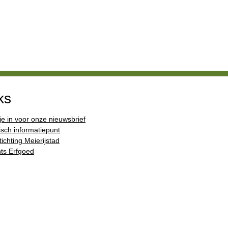
ks
 je in voor onze nieuwsbrief
isch informatiepunt
ichting Meierijstad
ts Erfgoed