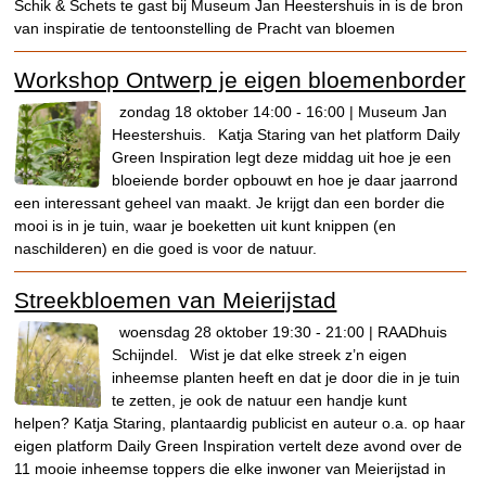
Schik & Schets te gast bij Museum Jan Heestershuis in is de bron
van inspiratie de tentoonstelling de Pracht van bloemen
Workshop Ontwerp je eigen bloemenborder
zondag 18 oktober 14:00 - 16:00 | Museum Jan
Heestershuis.
Katja Staring van het platform Daily
Green Inspiration legt deze middag uit hoe je een
bloeiende border opbouwt en hoe je daar jaarrond
een interessant geheel van maakt. Je krijgt dan een border die
mooi is in je tuin, waar je boeketten uit kunt knippen (en
naschilderen) en die goed is voor de natuur.
Streekbloemen van Meierijstad
woensdag 28 oktober 19:30 - 21:00 | RAADhuis
Schijndel.
Wist je dat elke streek z’n eigen
inheemse planten heeft en dat je door die in je tuin
te zetten, je ook de natuur een handje kunt
helpen? Katja Staring, plantaardig publicist en auteur o.a. op haar
eigen platform Daily Green Inspiration vertelt deze avond over de
11 mooie inheemse toppers die elke inwoner van Meierijstad in