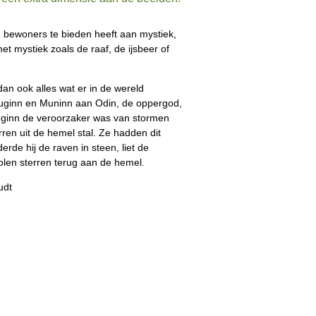
jn bewoners te bieden heeft aan mystiek,
et mystiek zoals de raaf, de ijsbeer of
an ook alles wat er in de wereld
uginn en Muninn aan Odin, de oppergod,
uginn de veroorzaker was van stormen
en uit de hemel stal. Ze hadden dit
rde hij de raven in steen, liet de
olen sterren terug aan de hemel.
udt