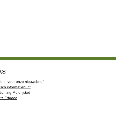
ks
 je in voor onze nieuwsbrief
isch informatiepunt
ichting Meierijstad
ts Erfgoed