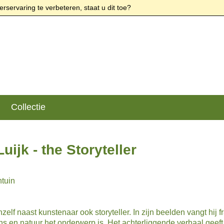
rservaring te verbeteren, staat u dit toe?
Collectie
uijk - the Storyteller
tuin
zelf naast kunstenaar ook storyteller. In zijn beelden vangt hij
ns en natuur het onderwerp is. Het achterliggende verhaal geef